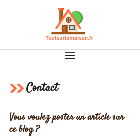
Aller
au
contenu
Contact
Vous voulez poster un article sur
ce blog ?