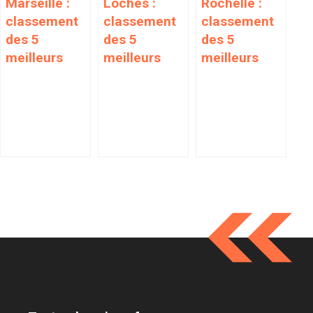
Marseille :
Loches :
Rochelle :
classement
classement
classement
des 5
des 5
des 5
meilleurs
meilleurs
meilleurs