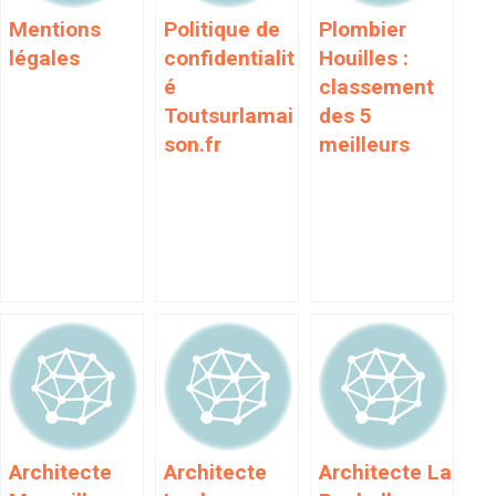
Mentions
Politique de
Plombier
légales
confidentialit
Houilles :
é
classement
Toutsurlamai
des 5
son.fr
meilleurs
Architecte
Architecte
Architecte La